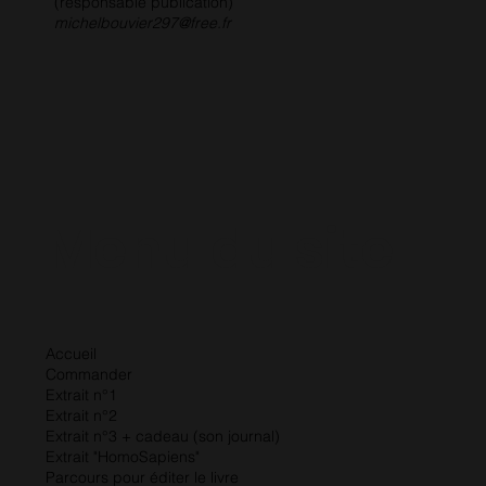
(responsable publication)
michelbouvier297@free.fr
Menu du site
Accueil
Commander
Extrait n°1
Extrait n°2
Extrait n°3
+ cadeau (son journal)
Extrait "HomoSapiens"
Parcours pour éditer le livre